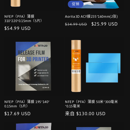
促销
NFEP（PFA）薄膜
Aorita3D ACF膜235*160mm(2张)
310*220*0.15mm（5片）
常
促
$25.99 USD
$34.99 USD
常
$54.99 USD
规
销
规
价
价
价
格
格
NFEP（PFA）薄膜 195*140*​​
NFEP（PFA）薄膜 50米*300毫米
0.15mm（5片）
*0.15毫米
常
$17.69 USD
常
来自 $130.00 USD
规
规
价
价