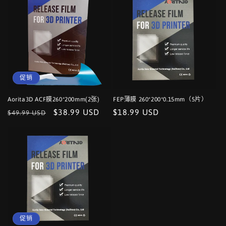
格
格
促销
Aorita3D ACF膜260*200mm(2张)
FEP薄膜 260*200*0.15mm（5片）
常
促
$38.99 USD
常
$18.99 USD
$49.99 USD
规
销
规
价
价
价
格
格
促销