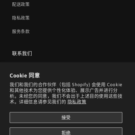
配送政策
隐私政策
服务条款
联系我们
江苏省苏州工业园区佳胜路3号5号楼3层
Cookie 同意
电话：+86 18020273107
我们和我们的合作伙伴（包括 Shopify) 会使用 Cookie
和其他技术为您提供个性化体验、展示广告并进行分
邮箱：aorita3dsales01@outlook.com
析。未经您的同意，我们不会出于上述目的使用这些技
术。详细信息请参见我们的
隐私政策
接受
Facebook
YouTube
TikTok
拒绝