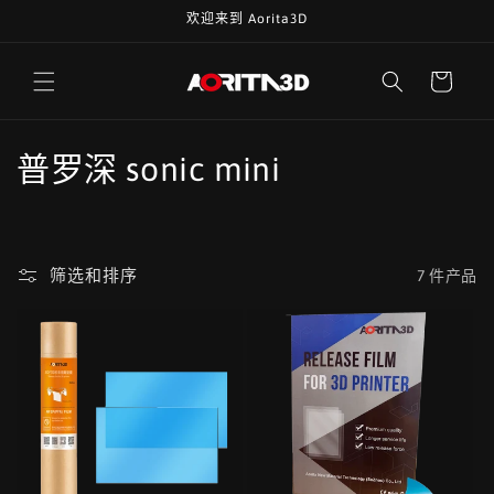
跳到内
欢迎来到 Aorita3D
容
购
物
车
收
普罗深 sonic mini
藏
:
筛选和排序
7 件产品