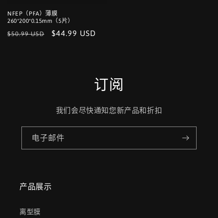
NFEP（PFA）薄膜
260*200*0.15mm（5片）
常
促
$44.99 USD
$50.99 USD
规
销
价
价
格
订阅
我们会尽快通知您新产品和折扣
电子邮件
产品展示
离型膜