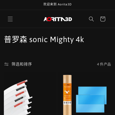
跳到内
欢迎来到 Aorita3D
容
购
物
车
收
普罗森 sonic Mighty 4k
藏
:
筛选和排序
4 件产品