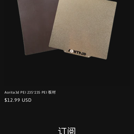
Aorita3d PEI 235*235 PEI 板材
常
$12.99 USD
规
价
格
订阅