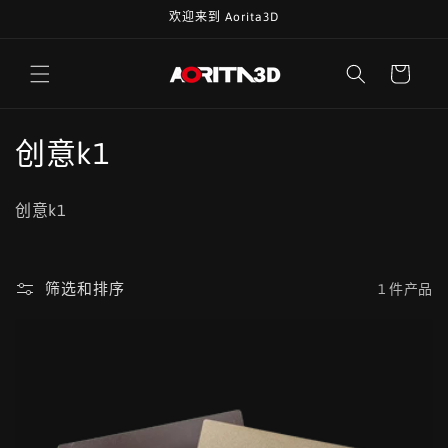
跳到内
欢迎来到 Aorita3D
容
购
物
车
收
创意k1
藏
创意k1
:
筛选和排序
1 件产品