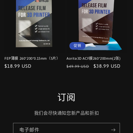
格
格
促销
FEP薄膜 260*200*0.15mm（5片）
Aorita3D ACF膜260*200mm(2张)
常
$18.99 USD
常
促
$38.99 USD
$49.99 USD
规
规
销
价
价
价
格
格
订阅
我们会尽快通知您新产品和折扣
电子邮件