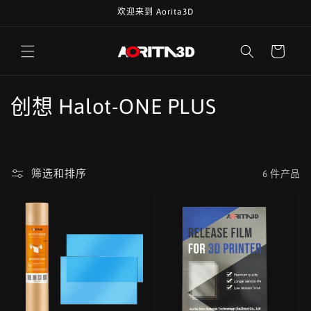
跳到内
欢迎来到 Aorita3D
容
购
物
车
收
创想 Halot-ONE PLUS
藏
:
筛选和排序
6 件产品